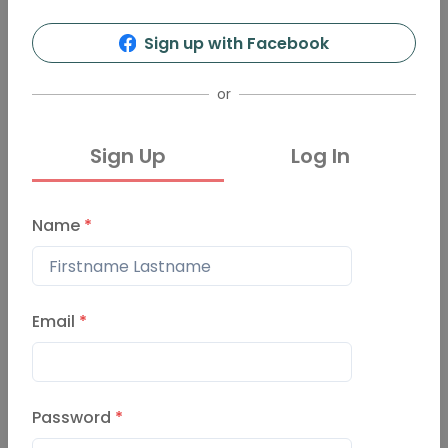
- EMAILL : vn88airforce@gmail.com
- ĐỊA CHỈ : 29/3 Huỳnh Tấn Phát, Tân Thuận Đông,
Sign up with Facebook
Quận 7, Hồ Chí Minh, Việt Nam
VN88 | VN 88 | Đăng Nhập VN88 | Trang Chủ VN88 |
or
Nhà Cái VN88 | VN888 | Đăng Ký VN88 | Link Vào
VN88 | Sân Chơi VN88
Sign Up
Log In
Social:
Name
*
Email
*
No activity... yet!
Password
*