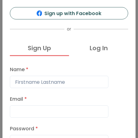
Phone: 0339882222
Sign up with Facebook
Email: nhacaidebetexpert@gmail.com
or
Tags: #debet, #debetexpert, #nha_cai_debet,
#choi_la_win
Sign Up
Log In
Google Sites:
Name
*
Email
*
No activity... yet!
Password
*