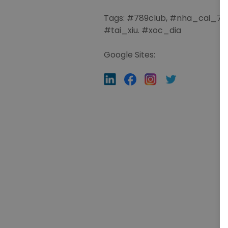
Tags: #789club, #nha_cai_7
#tai_xiu. #xoc_dia
Google Sites: