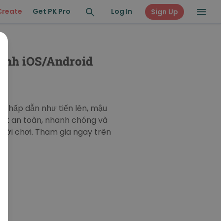
Create
Get PK Pro
Log In
Sign Up
anh iOS/Android
ến hấp dẫn như tiến lên, mậu
p rút an toàn, nhanh chóng và
ười chơi. Tham gia ngay trên